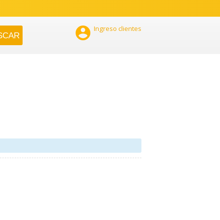

Ingreso clientes