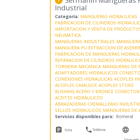
Sermahin Mangueras Hi
1
Industrial
Categoría:
MANGUERAS HIDRAULICAS
FABRICACION DE CILINDROS HIDRAULI
IMPORTACION Y VENTA DE PRODUCTOS
NEUMATICA
MANGUERAS INDUSTRIALES
MANGUERA
MANGUERA PU EXTRACCION DE ASERRI
FABRICACION DE MANGUERAS HIDRAUL
REPARACION DE CILINDROS HIDRAULIC
TORNERIA MECANICA
MANGUERAS DE 
ADAPTADORES HIDRAULICOS
CONECTO
CONEXIONES HIDRAULICAS
ACOPLES H
ACOPLES CAMLOCK
ACOPLES STORZ
BUSHING ACERO Y BRONCE
CONECTOR
ACEITES HIDRAULICOS
ABRAZADERAS CREMALLERAS INDUSTRI
SELLOS HIDRAULICOS
MANGUERAS DE 
Servicios disponibles para:
Romeral



Teléfonos
Ficha
Sitios web