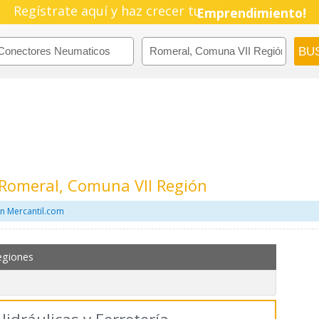
Regístrate aquí y haz crecer tu
Pyme!
Emprendimiento!
Romeral, Comuna VII Región
n Mercantil.com
egiones