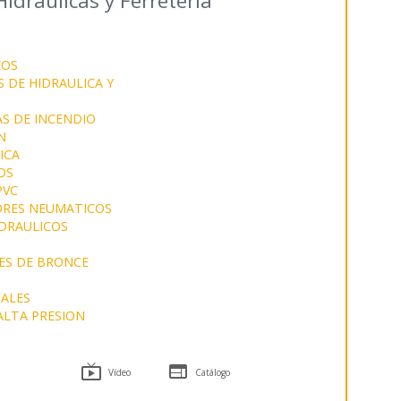
dráulicas y Ferretería
COS
 DE HIDRAULICA Y
S DE INCENDIO
N
ICA
OS
PVC
RES NEUMATICOS
IDRAULICOS
ES DE BRONCE
ALES
ALTA PRESION


Vídeo
Catálogo