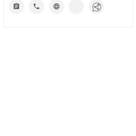


