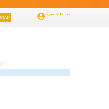

Ingreso clientes
ión