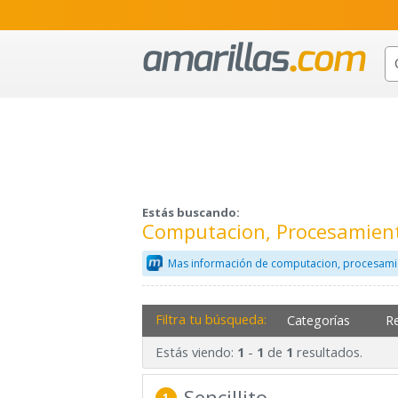
Estás buscando:
Computacion, Procesamient
Mas información de computacion, procesami
Filtra tu búsqueda:
Categorías
R
Estás viendo:
-
de
resultados.
1
1
1
Sencillito
1