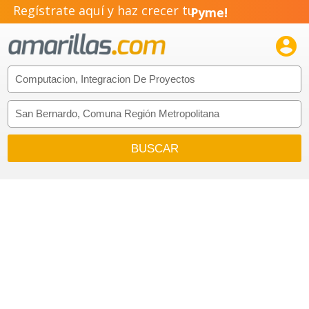
Regístrate aquí y haz crecer tu
Pyme!
Emprendimiento!
