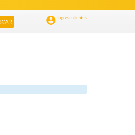

Ingreso clientes