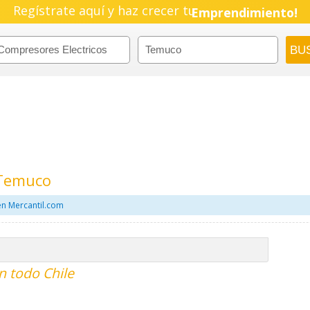
Pyme!
Regístrate aquí y haz crecer tu
Emprendimiento!
 Temuco
en Mercantil.com
n todo Chile