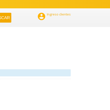

Ingreso clientes