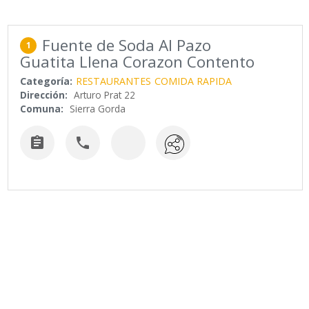
Fuente de Soda Al Pazo
1
Guatita Llena Corazon Contento
Categoría:
RESTAURANTES
COMIDA RAPIDA
Dirección:
Arturo Prat 22
Comuna:
Sierra Gorda

