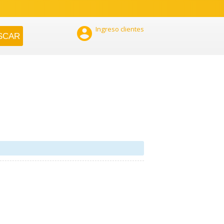

Ingreso clientes