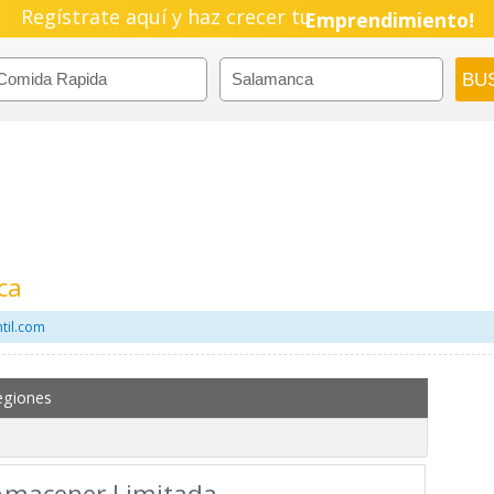
Regístrate aquí y haz crecer tu
Emprendimiento!
ca
til.com
egiones
 Amacener Limitada