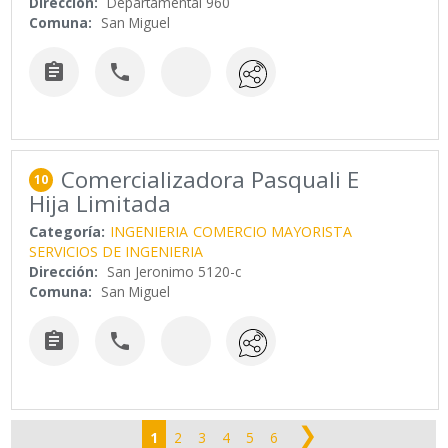
Dirección:
Departamental 960
Comuna:
San Miguel


Comercializadora Pasquali E
10
Hija Limitada
Categoría:
INGENIERIA
COMERCIO MAYORISTA
SERVICIOS DE INGENIERIA
Dirección:
San Jeronimo 5120-c
Comuna:
San Miguel


❯
1
2
3
4
5
6