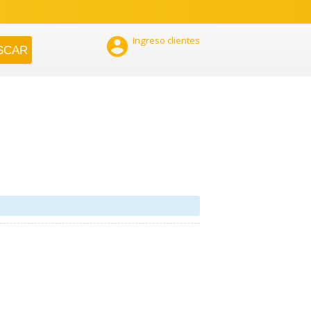

Ingreso clientes