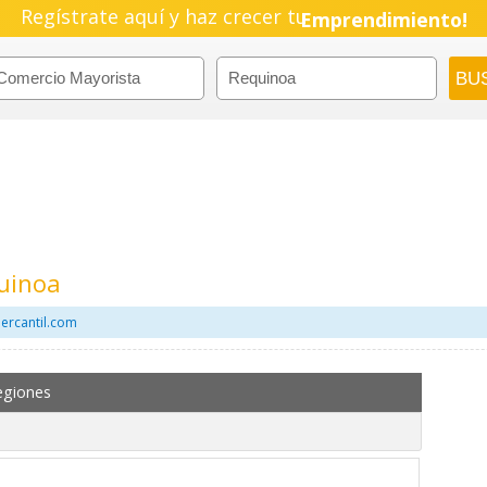
Regístrate aquí y haz crecer tu
Emprendimiento!
uinoa
ercantil.com
egiones