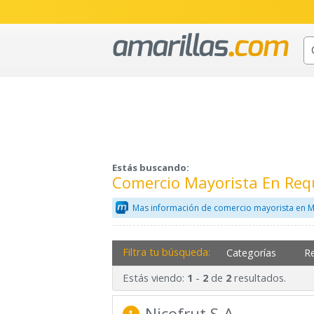
Estás buscando:
Comercio Mayorista En Req
Mas información de comercio mayorista en M
Filtra tu búsqueda:
Categorías
R
Estás viendo:
-
de
resultados.
1
2
2
Nicofrut S.A.
1