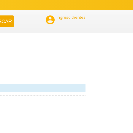

Ingreso clientes