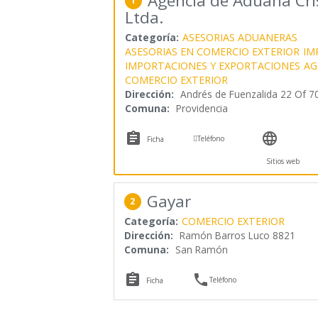
Agencia de Aduana Cri
1
Ltda.
Categoría:
ASESORIAS ADUANERAS
ASESORIAS EN COMERCIO EXTERIOR
IM
IMPORTACIONES Y EXPORTACIONES
AG
COMERCIO EXTERIOR
Dirección:
Andrés de Fuenzalida 22 Of 7
Comuna:
Providencia



Teléfono
Ficha
Sitios web
Gayar
2
Categoría:
COMERCIO EXTERIOR
Dirección:
Ramón Barros Luco 8821
Comuna:
San Ramón


Teléfono
Ficha