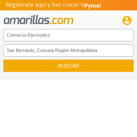
Regístrate aquí y haz crecer tu
Pyme!
Emprendimiento!
