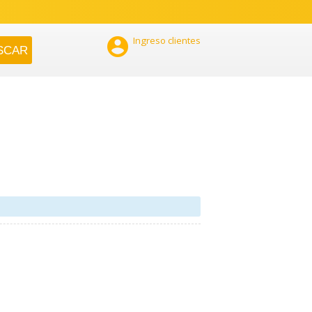

Ingreso clientes