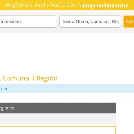
Regístrate aquí y haz crecer tu
Pyme!
Emprendimiento!
, Comuna II Región
.com
egiones