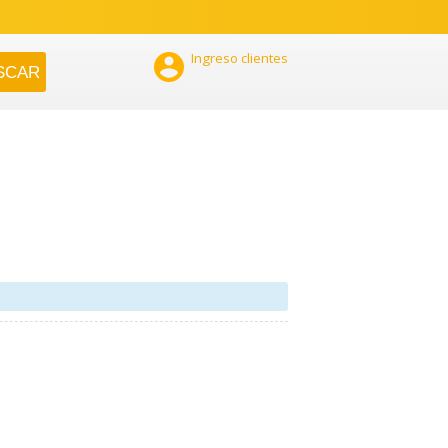

Ingreso clientes