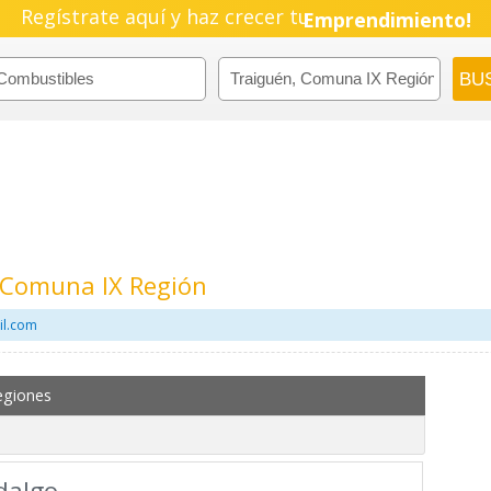
Regístrate aquí y haz crecer tu
Emprendimiento!
 Comuna IX Región
il.com
egiones
dalgo