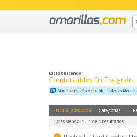
Estás buscando:
Combustibles En Traiguén,
Mas información de combustibles en Mercant
Filtra tu búsqueda:
Categorías
R
Estás viendo:
-
de
resultados.
1
1
1
Pedro Rafael Godoy Hi
1