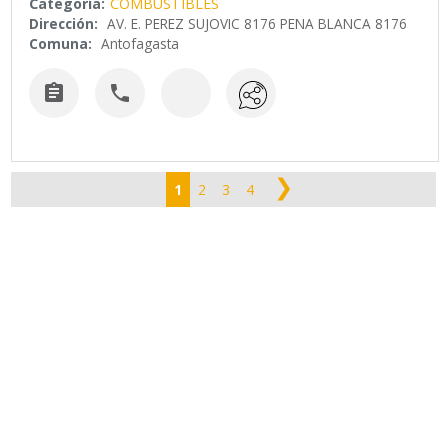
Categoría:
COMBUSTIBLES
Dirección:
AV. E. PEREZ SUJOVIC 8176 PENA BLANCA 8176
Comuna:
Antofagasta


❯
1
2
3
4