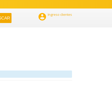

Ingreso clientes