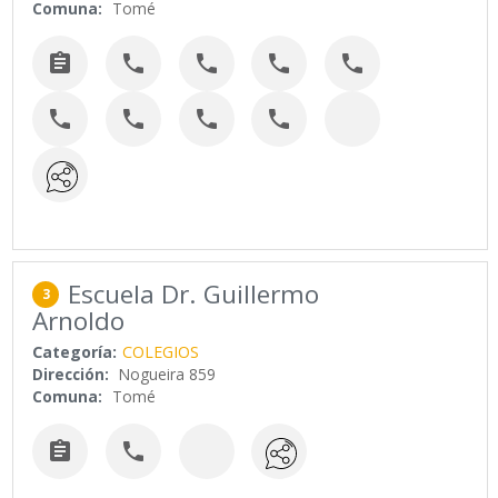
Comuna:
Tomé









Escuela Dr. Guillermo
3
Arnoldo
Categoría:
COLEGIOS
Dirección:
Nogueira 859
Comuna:
Tomé

