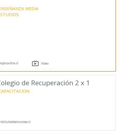
 ENSEÑANZA MEDIA
ESTUDIOS

oplusultra.cl
Vídeo
Colegio de Recuperación 2 x 1
CAPACITACION
stitutotabancurasa.cl