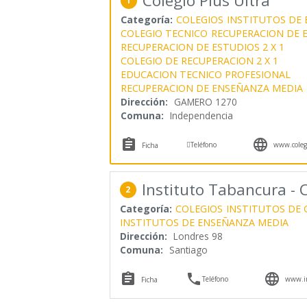
Colegio Plus Ultra
1
Categoría:
COLEGIOS
INSTITUTOS DE
COLEGIO TECNICO
RECUPERACION DE 
RECUPERACION DE ESTUDIOS 2 X 1
COLEGIO DE RECUPERACION 2 X 1
EDUCACION TECNICO PROFESIONAL
RECUPERACION DE ENSEÑANZA MEDIA
Dirección:
GAMERO 1270
Comuna:
Independencia



Teléfono
www.colegi
Ficha
Instituto Tabancura - 
2
Categoría:
COLEGIOS
INSTITUTOS DE 
INSTITUTOS DE ENSEÑANZA MEDIA
Dirección:
Londres 98
Comuna:
Santiago



Teléfono
www.in
Ficha