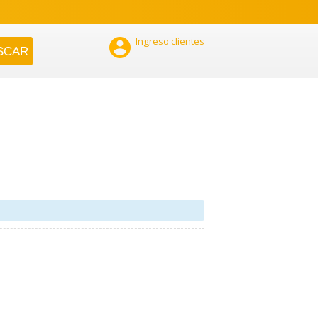

Ingreso clientes