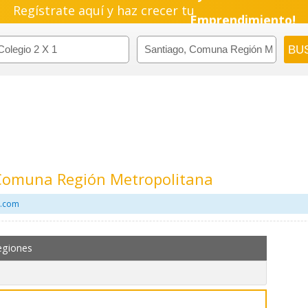
Regístrate aquí y haz crecer tu
Emprendimiento!
 Comuna Región Metropolitana
l.com
egiones