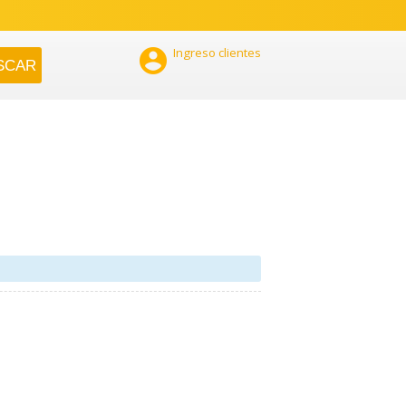

Ingreso clientes