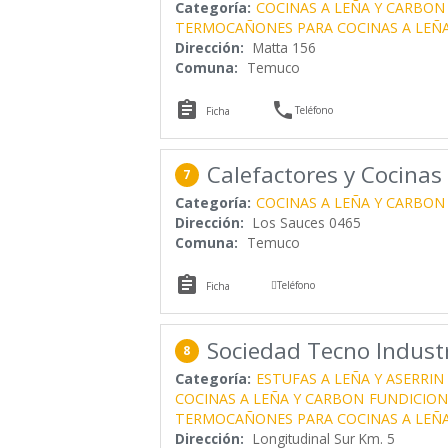
Categoría:
COCINAS A LEÑA Y CARBON
TERMOCAÑONES PARA COCINAS A LEÑ
Dirección:
Matta 156
Comuna:
Temuco


Teléfono
Ficha
Calefactores y Cocina
7
Categoría:
COCINAS A LEÑA Y CARBON
Dirección:
Los Sauces 0465
Comuna:
Temuco


Teléfono
Ficha
Sociedad Tecno Industr
8
Categoría:
ESTUFAS A LEÑA Y ASERRIN
COCINAS A LEÑA Y CARBON
FUNDICION
TERMOCAÑONES PARA COCINAS A LEÑ
Dirección:
Longitudinal Sur Km. 5