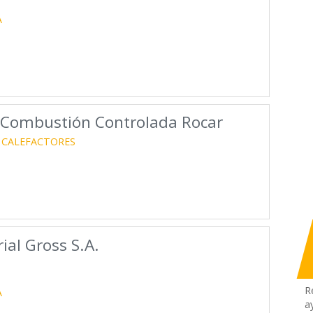
A
s Combustión Controlada Rocar
CALEFACTORES
ial Gross S.A.
R
A
a