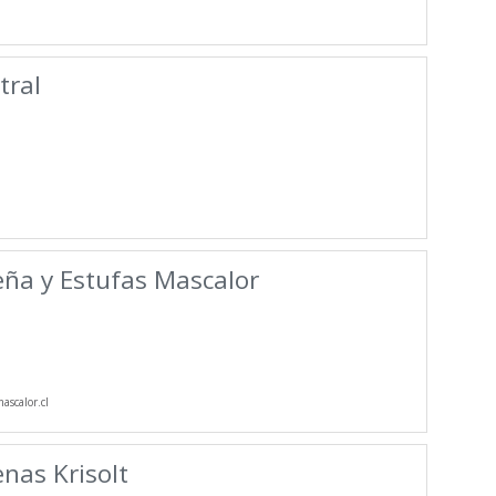
tral
eña y Estufas Mascalor
scalor.cl
enas Krisolt