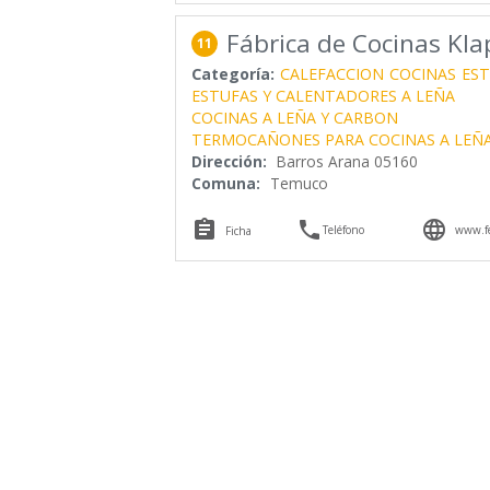
Fábrica de Cocinas Kla
11
Categoría:
CALEFACCION
COCINAS
EST
ESTUFAS Y CALENTADORES A LEÑA
COCINAS A LEÑA Y CARBON
TERMOCAÑONES PARA COCINAS A LEÑ
Dirección:
Barros Arana 05160
Comuna:
Temuco



Teléfono
www.fe
Ficha