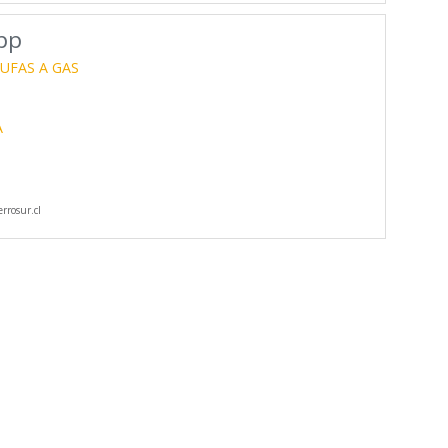
pp
UFAS A GAS
A
rrosur.cl