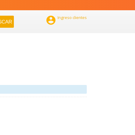

Ingreso clientes