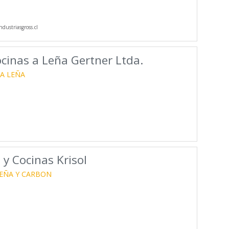
dustriasgross.cl
ocinas a Leña Gertner Ltda.
A LEÑA
 y Cocinas Krisol
LEÑA Y CARBON