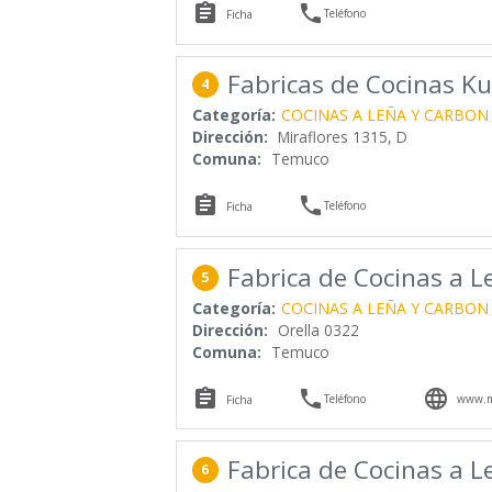


Teléfono
Ficha
Fabricas de Cocinas Ku
4
Categoría:
COCINAS A LEÑA Y CARBON
Dirección:
Miraflores 1315, D
Comuna:
Temuco


Teléfono
Ficha
Fabrica de Cocinas a L
5
Categoría:
COCINAS A LEÑA Y CARBON
Dirección:
Orella 0322
Comuna:
Temuco



Teléfono
www.ma
Ficha
Fabrica de Cocinas a L
6