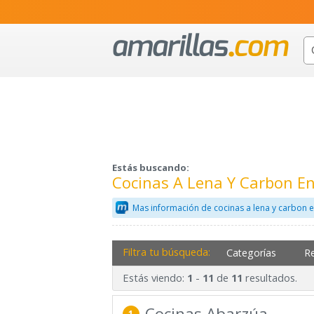
Estás buscando:
Cocinas A Lena Y Carbon E
Mas información de cocinas a lena y carbon 
Filtra tu búsqueda:
Categorías
R
Estás viendo:
-
de
resultados.
1
11
11
Cocinas Abarzúa
1