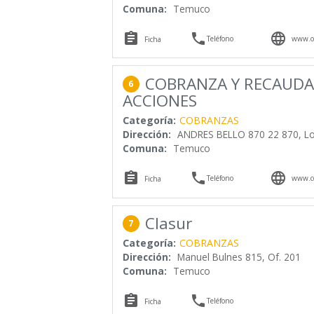
Comuna:
Temuco



Teléfono
www.or
Ficha
COBRANZA Y RECAUDA
6
ACCIONES
Categoría:
COBRANZAS
Dirección:
ANDRES BELLO 870 22 870, Lo
Comuna:
Temuco



Teléfono
www.co
Ficha
Clasur
7
Categoría:
COBRANZAS
Dirección:
Manuel Bulnes 815, Of. 201
Comuna:
Temuco


Teléfono
Ficha