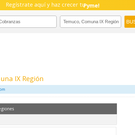
Regístrate aquí y haz crecer tu
Negocio!
Pyme!
Emprendimiento!
una IX Región
com
egiones