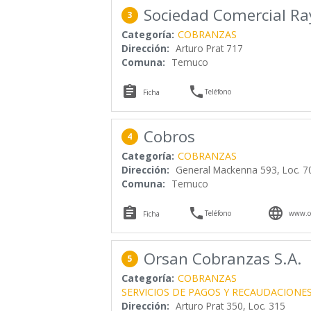
Sociedad Comercial Ra
3
Categoría:
COBRANZAS
Dirección:
Arturo Prat 717
Comuna:
Temuco


Teléfono
Ficha
Cobros
4
Categoría:
COBRANZAS
Dirección:
General Mackenna 593, Loc. 7
Comuna:
Temuco



Teléfono
www.co
Ficha
Orsan Cobranzas S.A.
5
Categoría:
COBRANZAS
SERVICIOS DE PAGOS Y RECAUDACIONE
Dirección:
Arturo Prat 350, Loc. 315