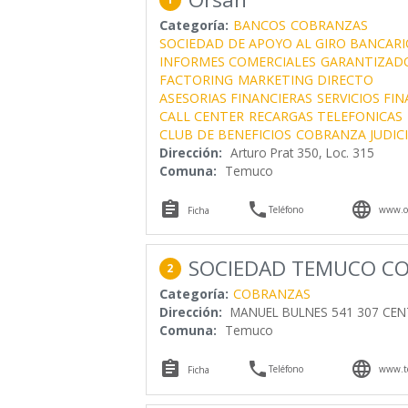
Categoría:
BANCOS
COBRANZAS
SOCIEDAD DE APOYO AL GIRO BANCARI
INFORMES COMERCIALES
GARANTIZADO
FACTORING
MARKETING DIRECTO
ASESORIAS FINANCIERAS
SERVICIOS FI
CALL CENTER
RECARGAS TELEFONICAS
CLUB DE BENEFICIOS
COBRANZA JUDIC
Dirección:
Arturo Prat 350, Loc. 315
Comuna:
Temuco



Teléfono
www.or
Ficha
SOCIEDAD TEMUCO CO
2
Categoría:
COBRANZAS
Dirección:
MANUEL BULNES 541 307 CENT
Comuna:
Temuco



Teléfono
www.tc
Ficha