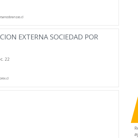
sancobranzas.cl
CION EXTERNA SOCIEDAD POR
c. 22
rex.cl
R
a