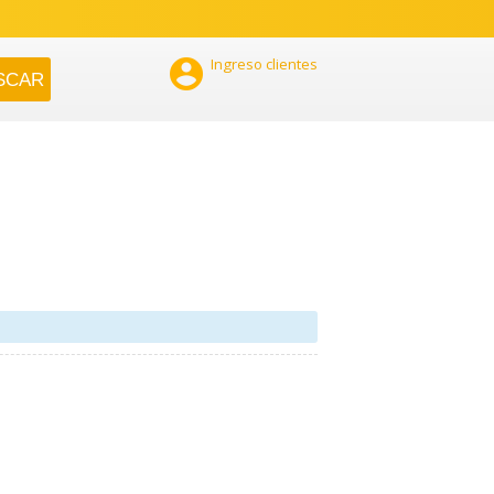

Ingreso clientes