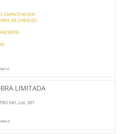
O
CAPACITACION
RAS DE CHEQUES
NANCIEROS
IAL
san.cl
BRA LIMITADA
RO 541, Loc. 307
obra.cl