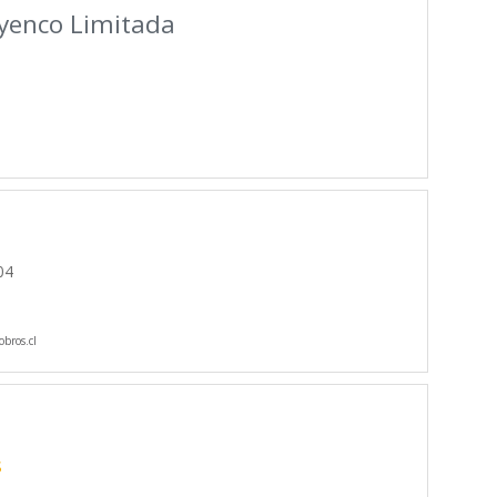
yenco Limitada
04
bros.cl
S