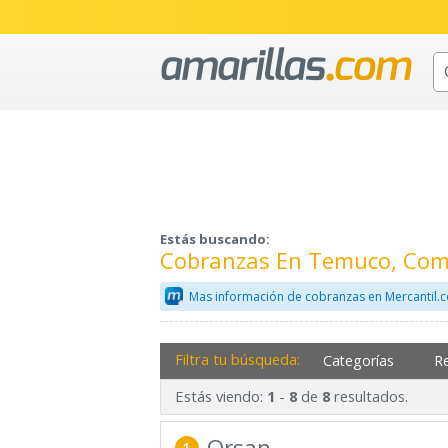
Estás buscando:
Cobranzas En Temuco, Com
Mas información de cobranzas en Mercantil.
Filtra tu búsqueda:
Categorías
R
Estás viendo:
-
de
resultados.
1
8
8
Orsan
1