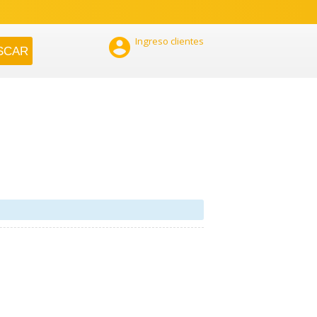

Ingreso clientes