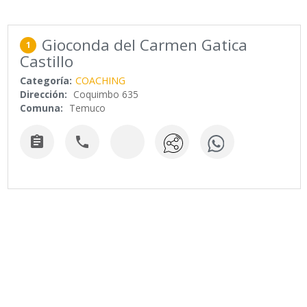
Gioconda del Carmen Gatica
1
Castillo
Categoría:
COACHING
Dirección:
Coquimbo 635
Comuna:
Temuco

