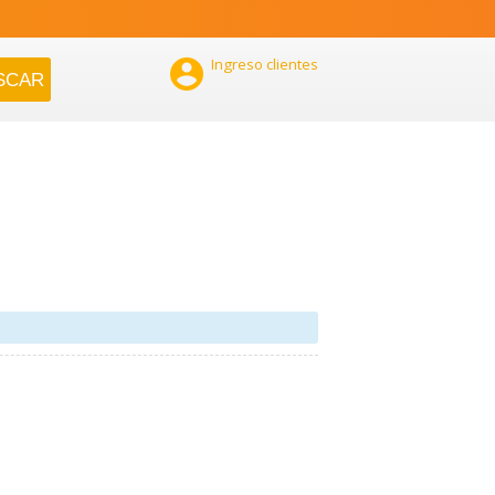

Ingreso clientes