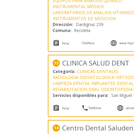
EQUIPOS PARA ANALISIS QUIMICO
INSTRUMENTAL MEDICO
LABORATORIOS DE ANALISIS VITIVINIC
INSTRUMENTOS DE MEDICION
Dirección:
Dardignac 239
Comuna:
Recoleta



Teléfono
www.heyn.
Ficha
CLINICA SALUD DENT
13
Categoría:
CLINICAS DENTALES
RADIOLOGIA ODONTOLOGICA
ORTODO
LIMPIEZA DENTAL
IMPLANTES DENTAL
REHABILITACION ORAL
ODONTOPEDIAT
Servicios disponibles para:
San Miguel



Teléfonos
salud
Ficha
Centro Dental Saluden
14