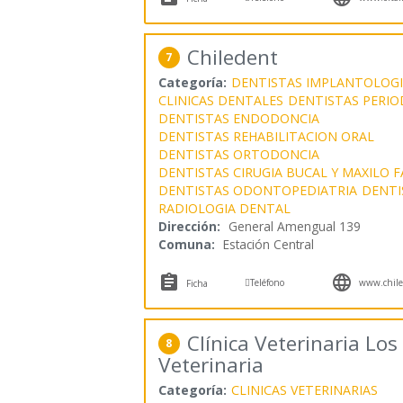
Chiledent
7
Categoría:
DENTISTAS IMPLANTOLOGI
CLINICAS DENTALES
DENTISTAS PERIO
DENTISTAS ENDODONCIA
DENTISTAS REHABILITACION ORAL
DENTISTAS ORTODONCIA
DENTISTAS CIRUGIA BUCAL Y MAXILO F
DENTISTAS ODONTOPEDIATRIA
DENTI
RADIOLOGIA DENTAL
Dirección:
General Amengual 139
Comuna:
Estación Central



Teléfono
www.chile
Ficha
Clínica Veterinaria Lo
8
Veterinaria
Categoría:
CLINICAS VETERINARIAS