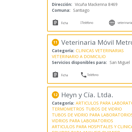
Dirección:
Vicuña Mackenna 8469
Comuna:
Santiago



Teléfono
veterinari
Ficha
Veterinaria Móvil Metr
11
Categoría:
CLINICAS VETERINARIAS
VETERINARIO A DOMICILIO
Servicios disponibles para:
San Miguel


Teléfono
Ficha
Heyn y Cía. Ltda.
12
Categoría:
ARTICULOS PARA LABORAT
TERMOMETROS
TUBOS DE VIDRIO
TUBOS DE VIDRIO PARA LABORATORIO
VIDRIOS PARA LABORATORIOS
ARTICULOS PARA HOSPITALES Y CLINIC