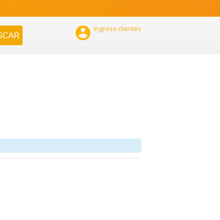

Ingreso clientes