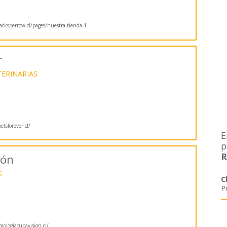
cksperrow.cl/pages/nuestra-tienda-1
r
TERINARIAS
tsforever.cl/
E
p
R
ión
S
C
P
1
ologiacubavision.cl/