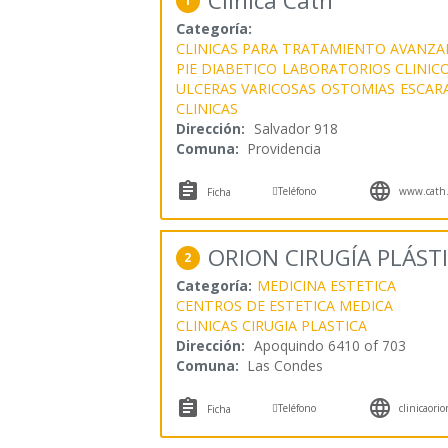
Clínica Cath
1
Categoría:
CLINICAS PARA TRATAMIENTO AVANZA
PIE DIABETICO
LABORATORIOS CLINIC
ULCERAS VARICOSAS
OSTOMIAS
ESCAR
CLINICAS
Dirección:
Salvador 918
Comuna:
Providencia



Teléfono
www.cath.
Ficha
ORION CIRUGÍA PLÁSTI
2
Categoría:
MEDICINA ESTETICA
CENTROS DE ESTETICA MEDICA
CLINICAS CIRUGIA PLASTICA
Dirección:
Apoquindo 6410 of 703
Comuna:
Las Condes



Teléfono
clinicaorio
Ficha