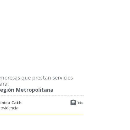
mpresas que prestan servicios
ara:
egión Metropolitana

línica Cath
Ficha
rovidencia