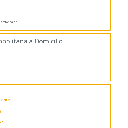
alarotonda.cl/
opolitana a Domicilio
ORIOS
S
AS