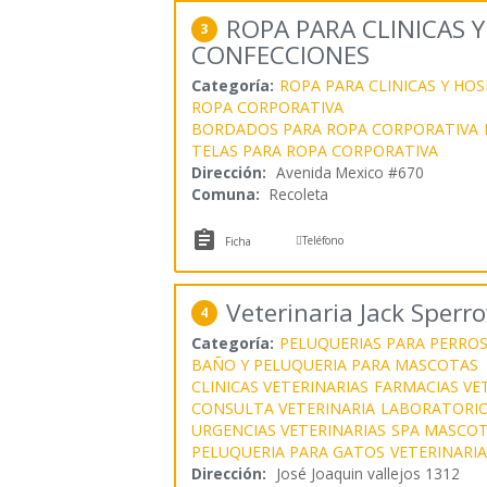
ROPA PARA CLINICAS 
3
CONFECCIONES
Categoría:
ROPA PARA CLINICAS Y HOS
ROPA CORPORATIVA
BORDADOS PARA ROPA CORPORATIVA
TELAS PARA ROPA CORPORATIVA
Dirección:
Avenida Mexico #670
Comuna:
Recoleta


Teléfono
Ficha
Veterinaria Jack Sperr
4
Categoría:
PELUQUERIAS PARA PERRO
BAÑO Y PELUQUERIA PARA MASCOTAS
CLINICAS VETERINARIAS
FARMACIAS VE
CONSULTA VETERINARIA
LABORATORIO
URGENCIAS VETERINARIAS
SPA MASCO
PELUQUERIA PARA GATOS
VETERINARIA
Dirección:
José Joaquin vallejos 1312