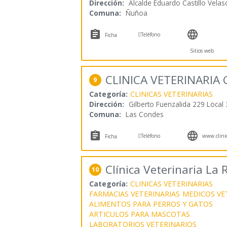
Dirección:
Alcalde Eduardo Castillo Vela
Comuna:
Ñuñoa



Teléfono
Ficha
Sitios web
CLINICA VETERINARI
9
Categoría:
CLINICAS VETERINARIAS
Dirección:
Gilberto Fuenzalida 229 Local 
Comuna:
Las Condes



Teléfono
www.clinic
Ficha
Clínica Veterinaria La
10
Categoría:
CLINICAS VETERINARIAS
FARMACIAS VETERINARIAS
MEDICOS VE
ALIMENTOS PARA PERROS Y GATOS
ARTICULOS PARA MASCOTAS
LABORATORIOS VETERINARIOS