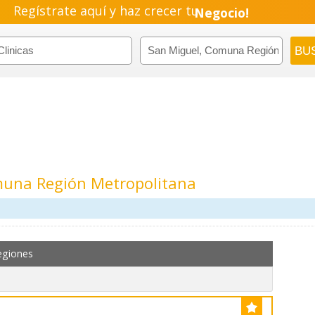
Regístrate aquí y haz crecer tu
Negocio!
Pyme!
Emprendimiento!
omuna Región Metropolitana
egiones