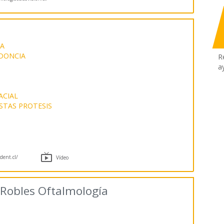
A
DONCIA
R
a
ACIAL
STAS PROTESIS

dent.cl/
Vídeo
s Robles Oftalmología