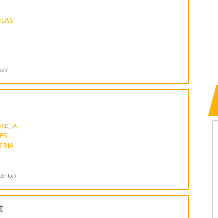
OLAS
cl/
NCIA
ES
RIA
dent.cl/
t