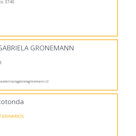
sco 3740
A GABRIELA GRONEMANN
3
aveterinariagabrielagronemann.cl/
 Rotonda
TERINARIOS