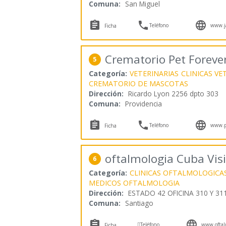
Comuna:
San Miguel



Teléfono
www.ja
Ficha
Crematorio Pet Foreve
5
Categoría:
VETERINARIAS
CLINICAS VE
CREMATORIO DE MASCOTAS
Dirección:
Ricardo Lyon 2256 dpto 303
Comuna:
Providencia



Teléfono
www.pe
Ficha
oftalmologia Cuba Vis
6
Categoría:
CLINICAS OFTALMOLOGICA
MEDICOS OFTALMOLOGIA
Dirección:
ESTADO 42 OFICINA 310 Y 31
Comuna:
Santiago



Teléfono
www.oftalm
Ficha