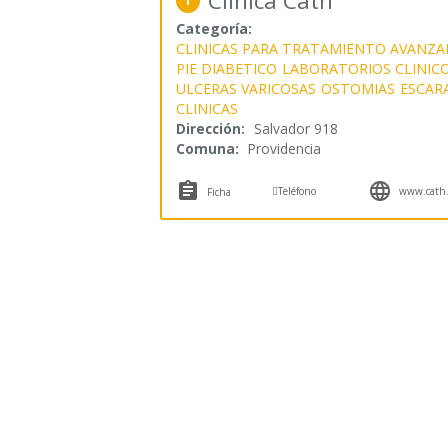
Clínica Cath
1
Categoría:
CLINICAS PARA TRATAMIENTO AVANZA
PIE DIABETICO
LABORATORIOS CLINIC
ULCERAS VARICOSAS
OSTOMIAS
ESCAR
CLINICAS
Dirección:
Salvador 918
Comuna:
Providencia



Teléfono
www.cath.
Ficha