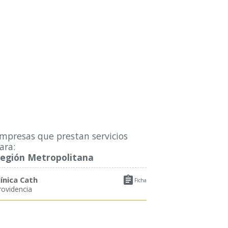
mpresas que prestan servicios
ara:
egión Metropolitana

línica Cath
Ficha
rovidencia