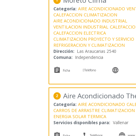
Moreto Clima
1
Categoría:
AIRE ACONDICIONADO
VEN
CALEFACCION
CLIMATIZACION
AIRE ACONDICIONADO INDUSTRIAL
VENTILACION INDUSTRIAL
CALEFACCIO
CALEFACCION ELECTRICA
CLIMATIZACION PROYECTO Y SERVICIO
REFRIGERACION Y CLIMATIZACION
Dirección:
Las Araucarias 2540
Comuna:
Independencia



Teléfono
Ficha
Aire Acondicionado T
2
Categoría:
AIRE ACONDICIONADO
CAL
CARROS DE ARRASTRE
CLIMATIZACION
ENERGIA SOLAR TERMICA
Servicios disponibles para:
Vallenar



Teléfonos
www.t
Ficha