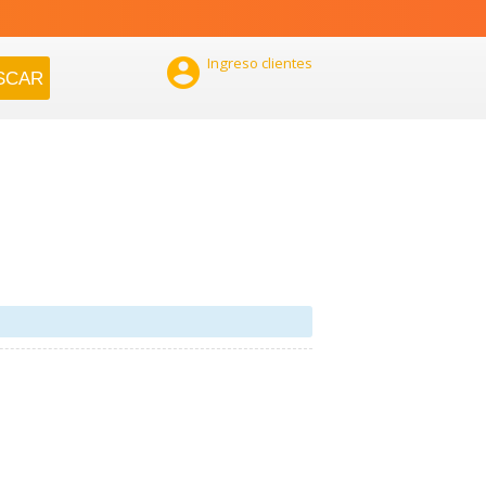

Ingreso clientes