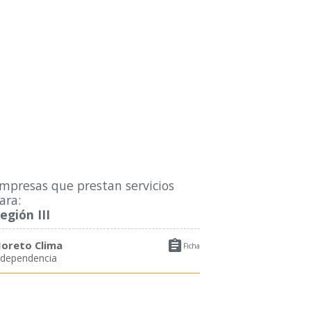
mpresas que prestan servicios
ara:
egión III

oreto Clima
Ficha
ndependencia