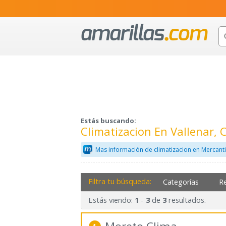
Estás buscando:
Climatizacion En Vallenar, 
Mas información de climatizacion en Mercant
Filtra tu búsqueda:
Categorías
R
Estás viendo:
-
de
resultados.
1
3
3