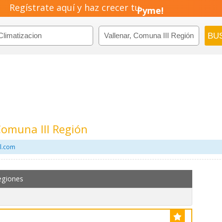
Regístrate aquí y haz crecer tu
Negocio!
Pyme!
Emprendimiento!
Comuna III Región
il.com
egiones