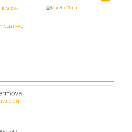
TILACION
N CENTRAL
hermoval
EFACCION
hermoval.cl