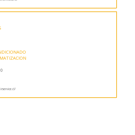
S
ONDICIONADO
IMATIZACION
20
rservice.cl/