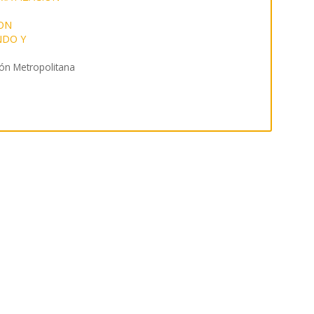
ION
NDO Y
ón Metropolitana