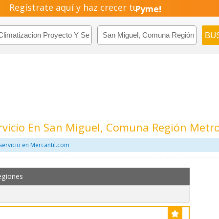
Regístrate aquí y haz crecer tu
Pyme!
Emprendimiento!
ervicio En San Miguel, Comuna Región Metr
servicio en Mercantil.com
egiones