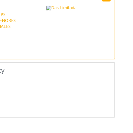
UPS
ENORES
NALES
ty