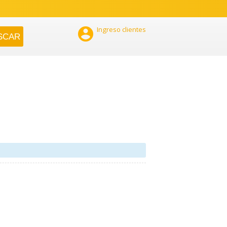

Ingreso clientes