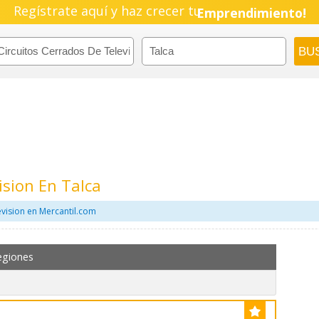
Regístrate aquí y haz crecer tu
Emprendimiento!
ision En Talca
evision en Mercantil.com
egiones