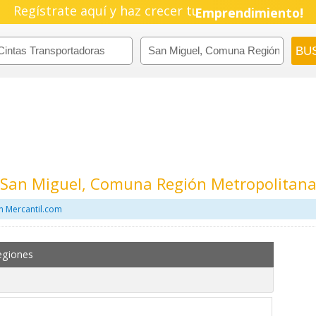
Regístrate aquí y haz crecer tu
Pyme!
Emprendimiento!
 San Miguel, Comuna Región Metropolitan
n Mercantil.com
egiones