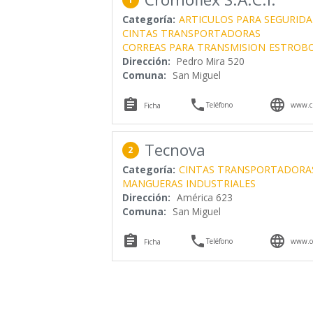
Categoría:
ARTICULOS PARA SEGURIDA
CINTAS TRANSPORTADORAS
CORREAS PARA TRANSMISION
ESTROB
Dirección:
Pedro Mira 520
Comuna:
San Miguel



Teléfono
www.cr
Ficha
Tecnova
2
Categoría:
CINTAS TRANSPORTADORA
MANGUERAS INDUSTRIALES
Dirección:
América 623
Comuna:
San Miguel



Teléfono
www.co
Ficha