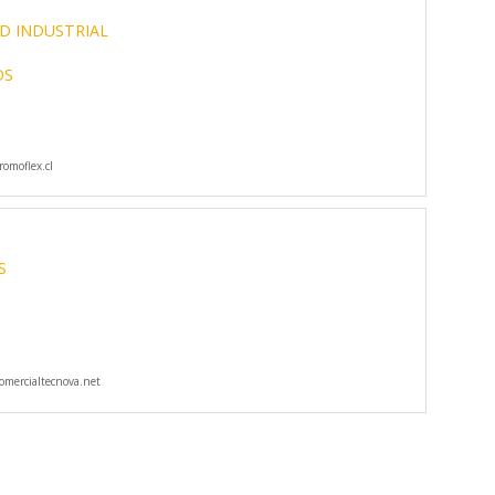
D INDUSTRIAL
OS
omoflex.cl
S
mercialtecnova.net