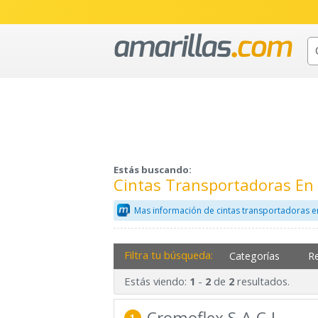
Estás buscando:
Cintas Transportadoras En
Mas información de cintas transportadoras e
Filtra tu búsqueda:
Categorías
R
Estás viendo:
-
de
resultados.
1
2
2
Cromoflex S.A.C.I.
1