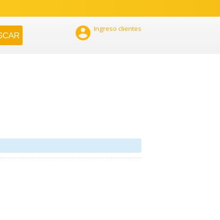

Ingreso clientes
a