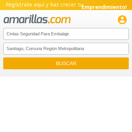
Pyme!
Regístrate aquí y haz crecer tu
Emprendimiento!
