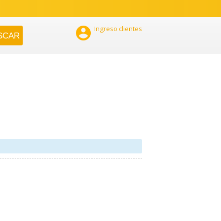

Ingreso clientes