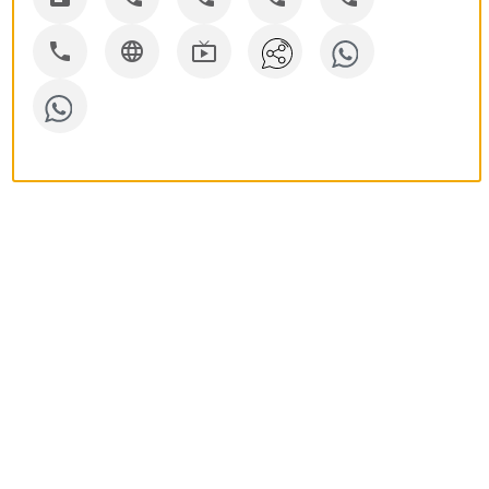


