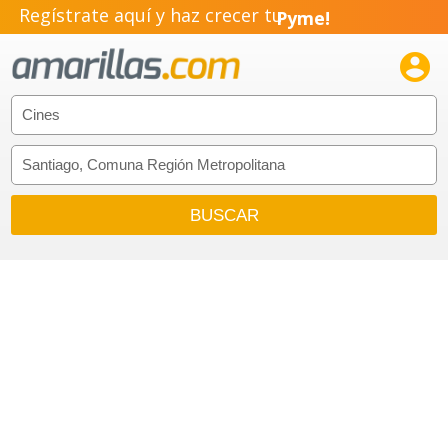
Regístrate aquí y haz crecer tu
Pyme!
Emprendimiento!
