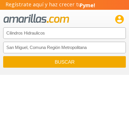
Regístrate aquí y haz crecer tu
Pyme!
Emprendimiento!
