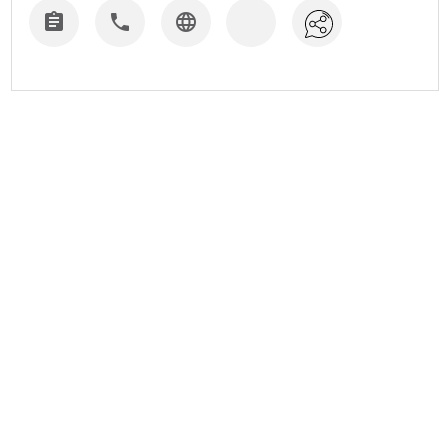


