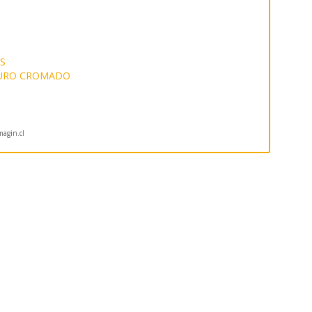
S
DURO CROMADO
agin.cl