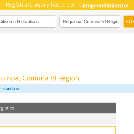
Pyme!
Regístrate aquí y haz crecer tu
Emprendimiento!
equinoa, Comuna VI Región
Mercantil.com
egiones