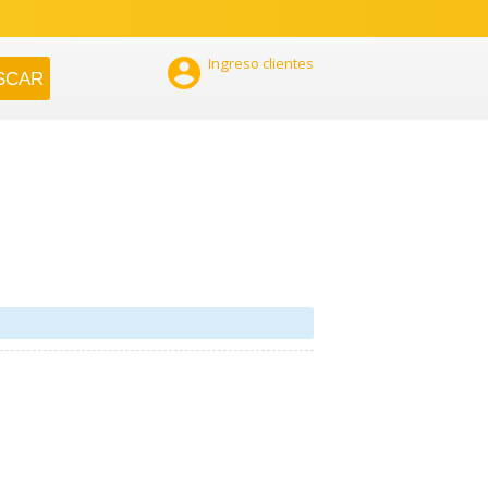

Ingreso clientes