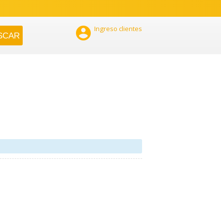

Ingreso clientes