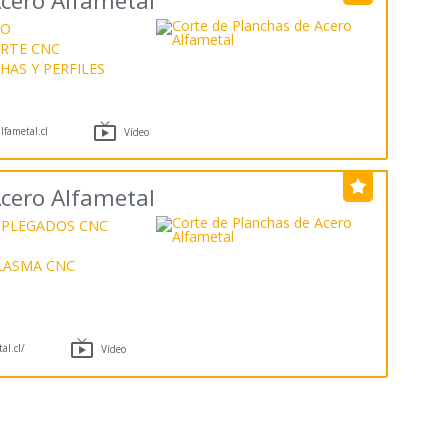
Acero Alfametal
RO
ORTE CNC
HAS Y PERFILES

fametal.cl
Vídeo
Acero Alfametal
PLEGADOS CNC
LASMA CNC

al.cl/
Vídeo