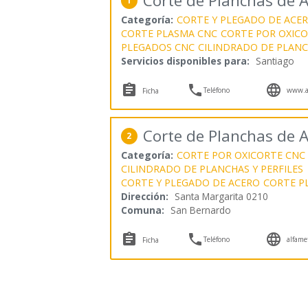
Corte de Planchas de 
1
Categoría:
CORTE Y PLEGADO DE ACE
CORTE PLASMA CNC
CORTE POR OXIC
PLEGADOS CNC
CILINDRADO DE PLANC
Servicios disponibles para:
Santiago



Teléfono
www.al
Ficha
Corte de Planchas de 
2
Categoría:
CORTE POR OXICORTE CNC
CILINDRADO DE PLANCHAS Y PERFILES
CORTE Y PLEGADO DE ACERO
CORTE P
Dirección:
Santa Margarita 0210
Comuna:
San Bernardo



Teléfono
alfamet
Ficha