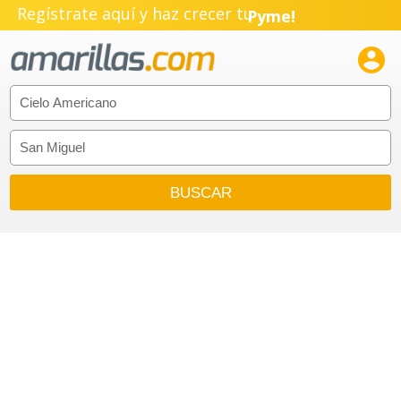
Regístrate aquí y haz crecer tu
Pyme!
Emprendimiento!
