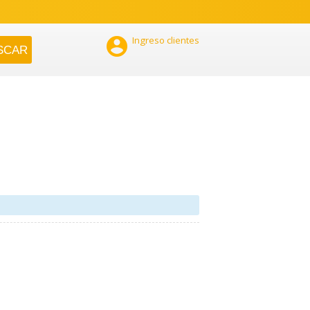

Ingreso clientes