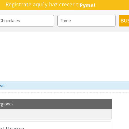
Regístrate aquí y haz crecer tu
Pyme!
Emprendimiento!
.com
egiones
l Rivera