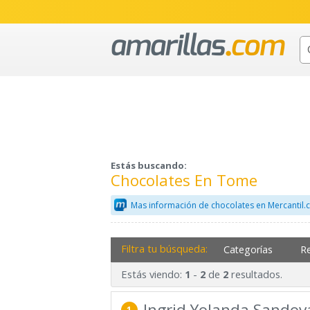
Estás buscando:
Chocolates En Tome
Mas información de chocolates en Mercantil
Filtra tu búsqueda:
Categorías
R
Estás viendo:
-
de
resultados.
1
2
2
Ingrid Yolanda Sandova
1