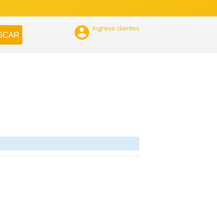

Ingreso clientes