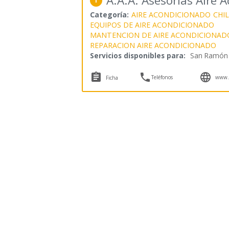
A.A.A. Asesorías Aire 
1
Categoría:
AIRE ACONDICIONADO
CHI
EQUIPOS DE AIRE ACONDICIONADO
MANTENCION DE AIRE ACONDICIONAD
REPARACION AIRE ACONDICIONADO
Servicios disponibles para:
San Ramón



Teléfonos
www.a
Ficha