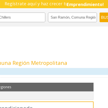
Regístrate aquí y haz crecer tu
Emprendimiento!
muna Región Metropolitana
egiones