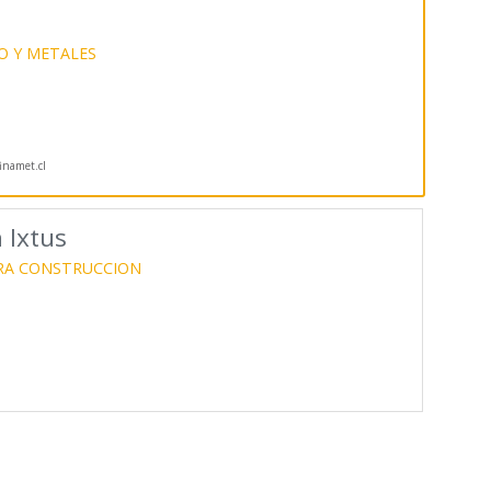
O Y METALES
inamet.cl
 Ixtus
RA CONSTRUCCION