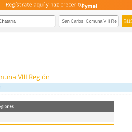
Regístrate aquí y haz crecer tu
Pyme!
Emprendimiento!
muna VIII Región
m
egiones