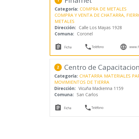
Finamet
1
Categoría:
COMPRA DE METALES
COMPRA Y VENTA DE CHATARRA, FIERR
METALES
Dirección:
Calle Los Mayas 1928
Comuna:
Coronel



Teléfono
www.f
Ficha
Centro de Capacitacion
2
Categoría:
CHATARRA
MATERIALES PA
MOVIMIENTOS DE TIERRA
Dirección:
Vicuña Mackenna 1159
Comuna:
San Carlos


Teléfono
Ficha