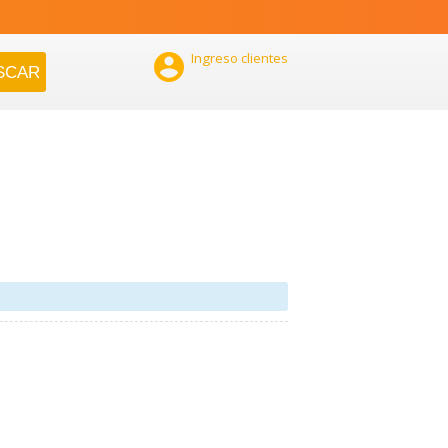

Ingreso clientes