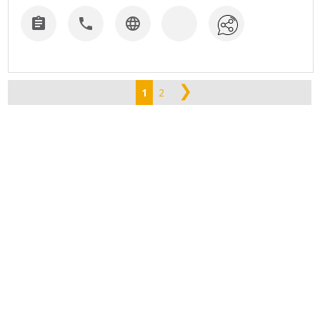



❯
1
2