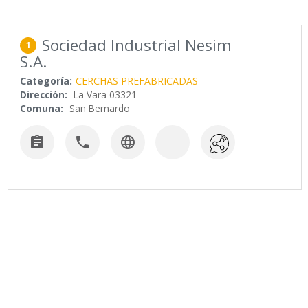
Sociedad Industrial Nesim
1
S.A.
Categoría:
CERCHAS PREFABRICADAS
Dirección:
La Vara 03321
Comuna:
San Bernardo


