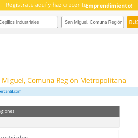
Regístrate aquí y haz crecer tu
Pyme!
Emprendimiento!
an Miguel, Comuna Región Metropolitana
Mercantil.com
egiones
dustriales