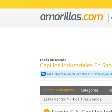
Estás buscando:
Cepillos Industriales En S
Mas información de cepillos industriales en 
Filtra tu búsqueda:
Categorías
R
Estás viendo:
-
de
resultados.
1
1
1
Faesin S.A. Cepillos In
1