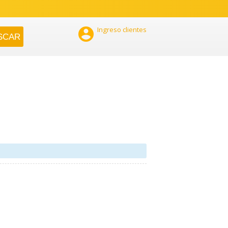

Ingreso clientes