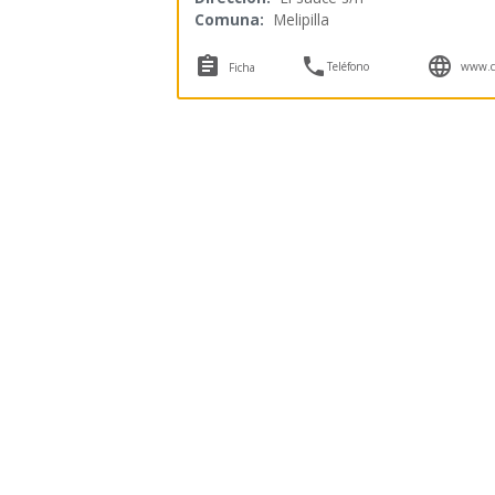
Comuna:
Melipilla



Teléfono
www.c
Ficha