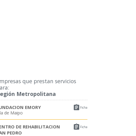
mpresas que prestan servicios
ara:
egión Metropolitana

UNDACION EMORY
Ficha
sla de Maipo

ENTRO DE REHABILITACION
Ficha
AN PEDRO