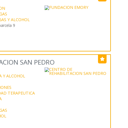
ION
GAS
GAS Y ALCOHOL
arcela 9
TACION SAN PEDRO
A Y ALCOHOL
IONES
AD TERAPEUTICA
A
GAS
HOL