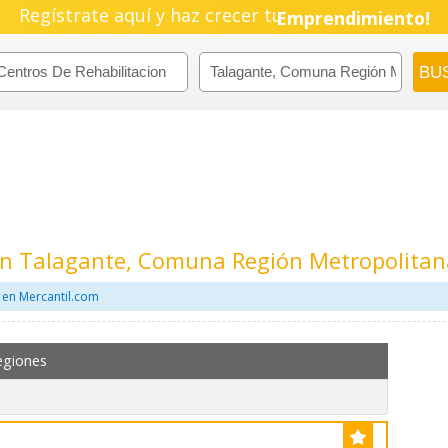
Regístrate aquí y haz crecer tu
Pyme!
Emprendimiento!
 En Talagante, Comuna Región Metropolitan
 en Mercantil.com
egiones