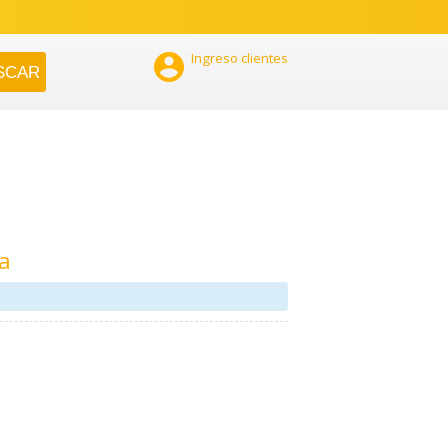

Ingreso clientes
a