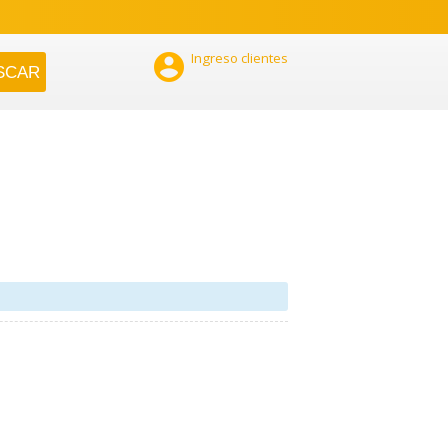

Ingreso clientes