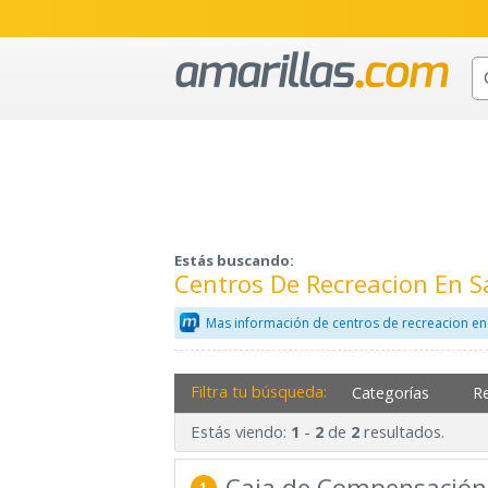
Estás buscando:
Centros De Recreacion En 
Mas información de centros de recreacion en
Filtra tu búsqueda:
Categorías
R
Estás viendo:
-
de
resultados.
1
2
2
Caja de Compensación
1