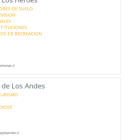
RES DE SUELO
EVISION
IALES
STITUCIONES
OS DE RECREACION
sheroes.cl
 de Los Andes
TURISMO
DICOS
jalosandes.cl