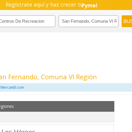
Regístrate aquí y haz crecer tu
Pyme!
Emprendimiento!
San Fernando, Comuna VI Región
 Mercantil.com
egiones
 Los Héroes