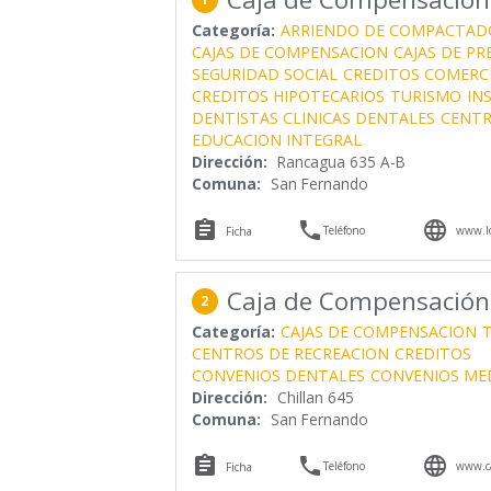
Categoría:
ARRIENDO DE COMPACTADO
CAJAS DE COMPENSACION
CAJAS DE PR
SEGURIDAD SOCIAL
CREDITOS COMERC
CREDITOS HIPOTECARIOS
TURISMO
IN
DENTISTAS CLINICAS DENTALES
CENTR
EDUCACION INTEGRAL
Dirección:
Rancagua 635 A-B
Comuna:
San Fernando



Teléfono
www.lo
Ficha
Caja de Compensación
2
Categoría:
CAJAS DE COMPENSACION
CENTROS DE RECREACION
CREDITOS
CONVENIOS DENTALES
CONVENIOS ME
Dirección:
Chillan 645
Comuna:
San Fernando



Teléfono
www.ca
Ficha