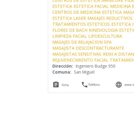
CENTROS DE ESTETICA
MANICURE
PIL
ESTETICA
ESTETICA FACIAL
MEDICINA 
CENTROS DE MEDICINA ESTETICA
MASA
ESTETICA LASER
MASAJES REDUCTIVOS
TRATAMIENTOS ESTETICOS
ESTETICA 
FLORES DE BACH
KINESIOLOGIA ESTETI
LIMPIEZA FACIAL
LIPOESCULTURA
MASAJES DE RELAJACION SPA
MASAJISTA DESCONTRACTURANTE
MASAJISTAS SENSITIVAS
REIKI A DISTAN
REJUVENECIMIENTO FACIAL
TRATAMIEN
Dirección:
Ingeniero Budge 950
Comuna:
San Miguel



Teléfono
www.me
Ficha