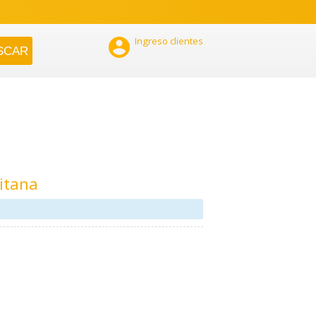

Ingreso clientes
itana