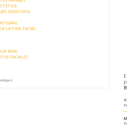
ATES
MASAJES
ESTETICA
JES SENSITIVOS
INTEGRAL
CA
LIFTING FACIAL
CIA
REIKI
TOS FACIALES
E
p
dispa.cl
R
T
P
M
P