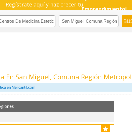
Regístrate aquí y haz crecer tu
Pyme!
Emprendimiento!
ica En San Miguel, Comuna Región Metropol
tica en Mercantil.com
egiones