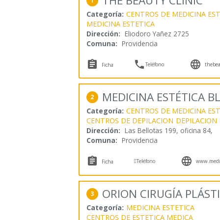
THE BEAUTY CLINIC
1
Categoría:
CENTROS DE MEDICINA EST
MEDICINA ESTETICA
Dirección:
Eliodoro Yañez 2725
Comuna:
Providencia



Teléfono
thebea
Ficha
MEDICINA ESTÉTICA B
2
Categoría:
CENTROS DE MEDICINA EST
CENTROS DE DEPILACION
DEPILACION
Dirección:
Las Bellotas 199, oficina 84,
Comuna:
Providencia



Teléfono
www.medi
Ficha
ORION CIRUGÍA PLÁSTI
3
Categoría:
MEDICINA ESTETICA
CENTROS DE ESTETICA MEDICA