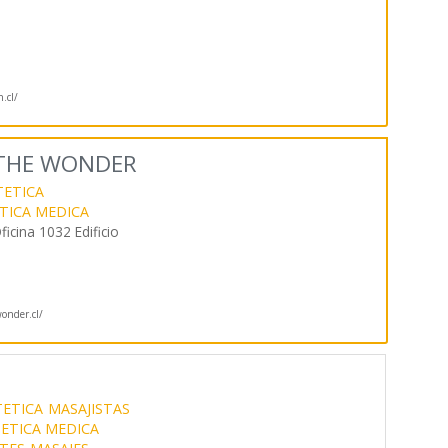
n.cl/
 THE WONDER
TETICA
TICA MEDICA
icina 1032 Edificio
nder.cl/
TETICA
MASAJISTAS
ETICA MEDICA