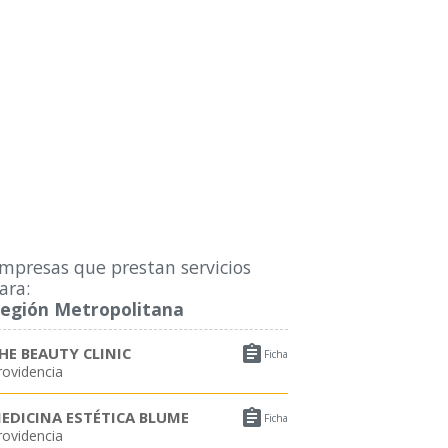
mpresas que prestan servicios
ara:
egión Metropolitana

HE BEAUTY CLINIC
Ficha
rovidencia

EDICINA ESTÉTICA BLUME
Ficha
rovidencia