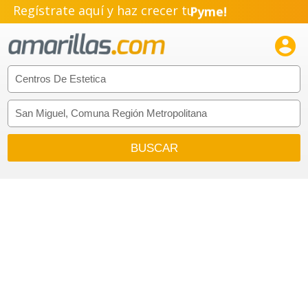
Regístrate aquí y haz crecer tu
Pyme!
Emprendimiento!
