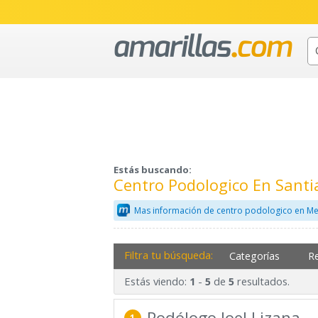
Estás buscando:
Centro Podologico En Santi
Mas información de centro podologico en Me
Filtra tu búsqueda:
Categorías
R
Estás viendo:
-
de
resultados.
1
5
5
Podólogo Joel Lizana
1