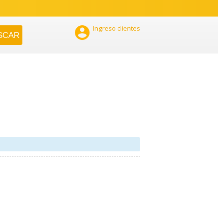

Ingreso clientes