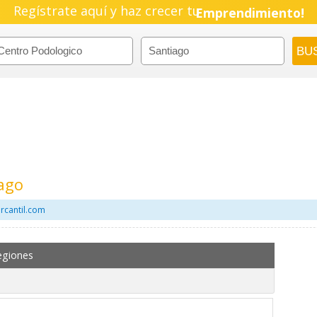
Regístrate aquí y haz crecer tu
Emprendimiento!
ago
rcantil.com
egiones