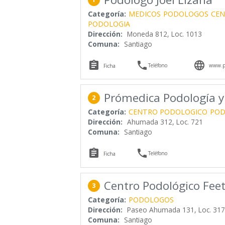
Categoría:
MEDICOS
PODOLOGOS
CEN
PODOLOGIA
Dirección:
Moneda 812, Loc. 1013
Comuna:
Santiago



Teléfono
www.po
Ficha
Prómedica Podología y 
2
Categoría:
CENTRO PODOLOGICO
POD
Dirección:
Ahumada 312, Loc. 721
Comuna:
Santiago


Teléfono
Ficha
Centro Podológico Fee
3
Categoría:
PODOLOGOS
Dirección:
Paseo Ahumada 131, Loc. 317
Comuna:
Santiago