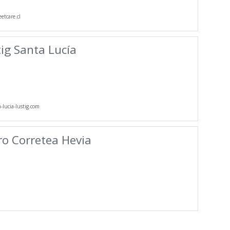
etcare.cl
ig Santa Lucía
lucia-lustig.com
ro Corretea Hevia