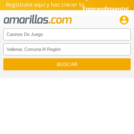
Regístrate aquí y haz crecer tu
Emprendimiento!
